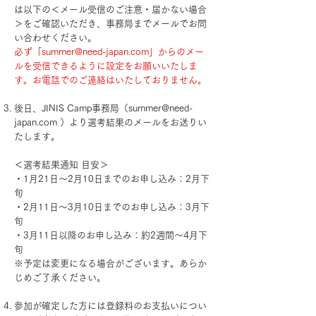
は以下の＜メール受信のご注意・届かない場合
＞をご確認いただき、事務局までメールでお問
い合わせください。
必ず「
summer@need-japan.com
」からのメー
ルを受信できるように設定をお願いいたしま
す。お電話でのご連絡はいたしておりません。
後日、JINIS Camp事務局（
summer@need-
japan.com
）より選考結果のメールをお送りい
たします。​
＜選考結果通知 目安＞
・1月21日〜2月10日までのお申し込み：2月下
旬
・2月11日〜3月10日までのお申し込み：3月下
旬
・3月11日以降のお申し込み：約2週間〜4月下
旬
※予定は変更になる場合がございます。あらか
じめご了承ください。
参加が確定した方には登録料のお支払いについ